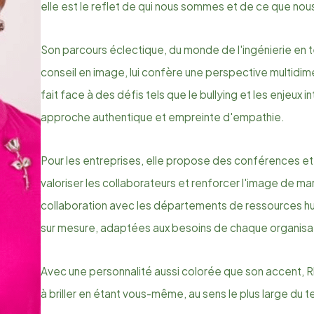
elle est le reflet de qui nous sommes et de ce que nou
Son parcours éclectique, du monde de l'ingénierie en 
conseil en image, lui confère une perspective multidi
fait face à des défis tels que le bullying et les enjeux i
approche authentique et empreinte d'empathie.
Pour les entreprises, elle propose des conférences et
valoriser les collaborateurs et renforcer l'image de mar
collaboration avec les départements de ressources hu
sur mesure, adaptées aux besoins de chaque organisa
Avec une personnalité aussi colorée que son accent, 
à briller en étant vous-même, au sens le plus large du 