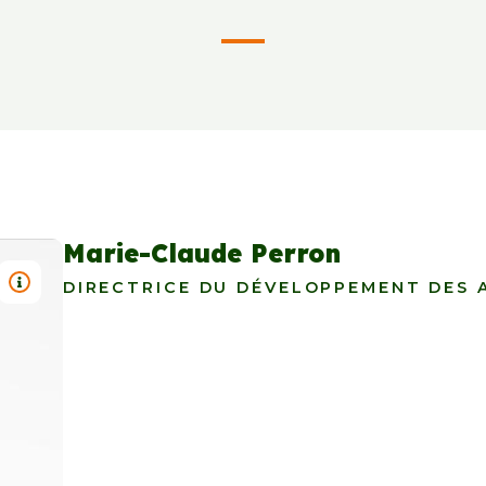
Marie-Claude Perron
TITRE : MARIE-CLAUDE PERRON
DIRECTRICE DU DÉVELOPPEMENT DES A