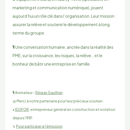
marketing et communication numérique), jouent
aujourd’hui un rôle clé dans l’organisation. Leur mission :
assurer la relève et soutenir le développement à long
terme du groupe.
🎙️ Une conversation humaine, ancrée dans la réalité des
PME, sur la croissance, les risques, la relève… et le
bonheur de bâtir une entreprise en famille.
🎙️ Animateur -
Réjean Gauthier
🤝 Merci à notre partenaire pour leur précieux soutien :
•
ISOFOR
, entrepreneur général en construction et isolation
depuis 1981
↳
Pour participer à l'émission