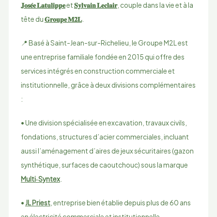
𝐉𝐨𝐬𝐞́𝐞 𝐋𝐚𝐭𝐮𝐥𝐢𝐩𝐩𝐞
et
𝐒𝐲𝐥𝐯𝐚𝐢𝐧 𝐋𝐞𝐜𝐥𝐚𝐢𝐫
, couple dans la vie et à la
tête du
𝐆𝐫𝐨𝐮𝐩𝐞 𝐌𝟐𝐋
.
📍 Basé à Saint-Jean-sur-Richelieu, le Groupe M2L est
une entreprise familiale fondée en 2015 qui offre des
services intégrés en construction commerciale et
institutionnelle, grâce à deux divisions complémentaires
:
• Une division spécialisée en excavation, travaux civils,
fondations, structures d’acier commerciales, incluant
aussi l’aménagement d’aires de jeux sécuritaires (gazon
synthétique, surfaces de caoutchouc) sous la marque
Multi‑Syntex
.
•
JL Priest
, entreprise bien établie depuis plus de 60 ans
en électricité commerciale et institutionnelle,