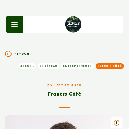
RETOUR
ACCUEIL
LE RÉSEAU
ENTREPRENEURS
FRANCIS CÔTÉ
ENTREVUE #465
Francis Côté
TITRE 