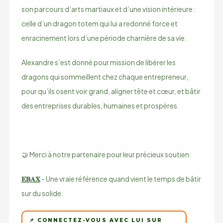
son parcours d’arts martiaux et d’une vision intérieure :
celle d’un dragon totem qui lui a redonné force et
enracinement lors d’une période charnière de sa vie.
Alexandre s’est donné pour mission de libérer les
dragons qui sommeillent chez chaque entrepreneur,
pour qu’ils osent voir grand, aligner tête et cœur, et bâtir
des entreprises durables, humaines et prospères
🤝 Merci à notre partenaire pour leur précieux soutien:
𝐄𝐁𝐀𝐗
- Une vraie référence quand vient le temps de bâtir
sur du solide.
📌 CONNECTEZ-VOUS AVEC LUI SUR