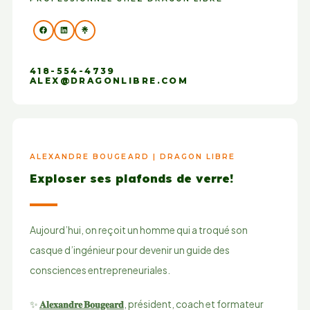
418-554-4739
ALEX@DRAGONLIBRE.COM
ALEXANDRE BOUGEARD | DRAGON LIBRE
Exploser ses plafonds de verre!
Aujourd’hui, on reçoit un homme qui a troqué son
casque d’ingénieur pour devenir un guide des
consciences entrepreneuriales.
✨
𝐀𝐥𝐞𝐱𝐚𝐧𝐝𝐫𝐞 𝐁𝐨𝐮𝐠𝐞𝐚𝐫𝐝
, président, coach et formateur