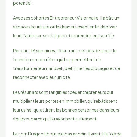
potentiel.
Avec ses cohortes Entrepreneur Visionnaire, il a bâti un
espace sécuritaire où les leaders osent enfin déposer
leurs fardeaux, se réaligner et reprendre leur souffle.
Pendant 16 semaines, il leur transmet des dizaines de
techniques concrètes qui leur permettent de
transformer leur mindset, d’éliminer les blocages et de
reconnecter avec leur unicité.
Les résultats sont tangibles : des entrepreneurs qui
multiplient leurs portes en immobilier, qui rebâtissent
leur usine, qui attirent les bonnes personnes dans leurs
équipes, parce qu’ils rayonnent autrement.
Le nom Dragon Libre n’est pas anodin. Il vient à la fois de