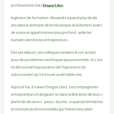
professionnel chez
𝐃𝐫𝐚𝐠𝐨𝐧 𝐋𝐢𝐛𝐫𝐞
.
Ingénieur de formation, Alexandre a passé plus de dix
ans dans le domaine de la mécanique du bâtiment avant
de suivre un appel intérieur plus profond : aider les
humains derrière les entrepreneurs.
Dès ses débuts, ses collègues venaient le voir autant
pour des problèmes techniques que personnels, et c’est
en découvrant la puissance de l’hypnose et du
subconscient qu’il a trouvé sa véritable voie.
Aujourd’hui, à travers Dragon Libre, il accompagne les
entrepreneurs et dirigeant·es dans la libération de leurs «
plafonds de verre » : peurs, doutes, croyances limitantes
et résistances émotionnelles qui freinent leur plein