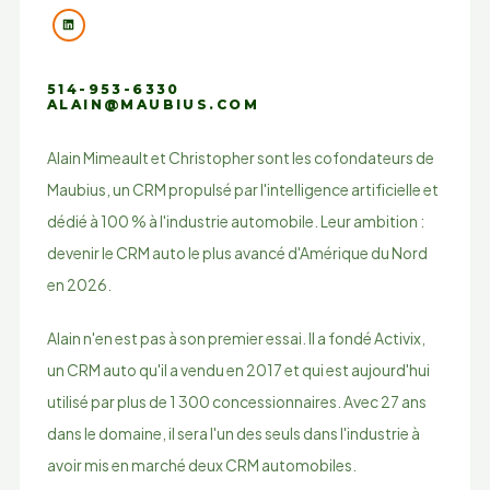
514-953-6330
ALAIN@MAUBIUS.COM
Alain Mimeault et Christopher sont les cofondateurs de
Maubius, un CRM propulsé par l'intelligence artificielle et
dédié à 100 % à l'industrie automobile. Leur ambition :
devenir le CRM auto le plus avancé d'Amérique du Nord
en 2026.
Alain n'en est pas à son premier essai. Il a fondé Activix,
un CRM auto qu'il a vendu en 2017 et qui est aujourd'hui
utilisé par plus de 1 300 concessionnaires. Avec 27 ans
dans le domaine, il sera l'un des seuls dans l'industrie à
avoir mis en marché deux CRM automobiles.