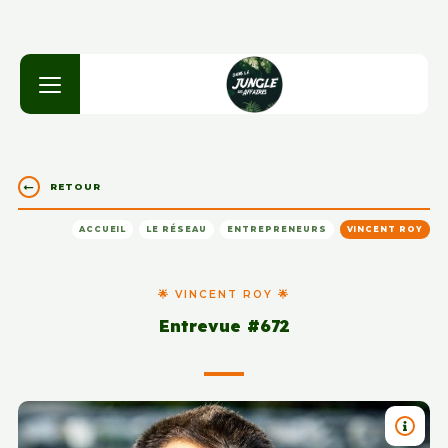
RETOUR
ACCUEIL
LE RÉSEAU
ENTREPRENEURS
VINCENT ROY
🌟 VINCENT ROY 🌟
Entrevue #672
TITRE 