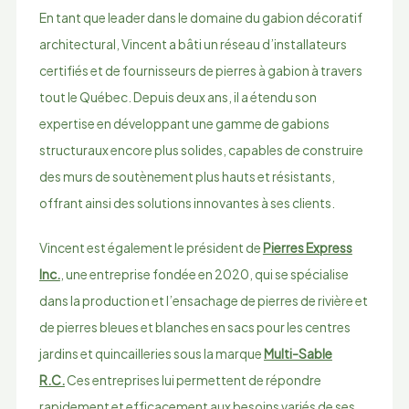
En tant que leader dans le domaine du gabion décoratif
architectural, Vincent a bâti un réseau d’installateurs
certifiés et de fournisseurs de pierres à gabion à travers
tout le Québec. Depuis deux ans, il a étendu son
expertise en développant une gamme de gabions
structuraux encore plus solides, capables de construire
des murs de soutènement plus hauts et résistants,
offrant ainsi des solutions innovantes à ses clients.
Vincent est également le président de
Pierres Express
Inc.
, une entreprise fondée en 2020, qui se spécialise
dans la production et l’ensachage de pierres de rivière et
de pierres bleues et blanches en sacs pour les centres
jardins et quincailleries sous la marque
Multi-Sable
R.C.
Ces entreprises lui permettent de répondre
rapidement et efficacement aux besoins variés de ses