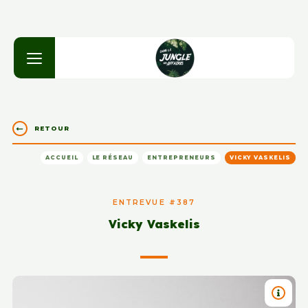
RETOUR
ACCUEIL
LE RÉSEAU
ENTREPRENEURS
VICKY VASKELIS
ENTREVUE #387
Vicky Vaskelis
TITRE 