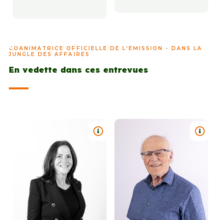
COANIMATRICE OFFICIELLE DE L'ÉMISSION - DANS LA
JUNGLE DES AFFAIRES
En vedette dans ces entrevues
TITRE : #573 - SUZIE BEAUDOIN
TITRE