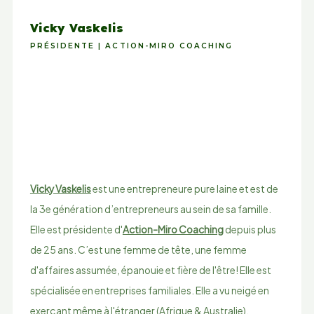
Vicky Vaskelis
PRÉSIDENTE | ACTION-MIRO COACHING
Vicky Vaskelis
est une entrepreneure pure laine et est de
la 3e génération d’entrepreneurs au sein de sa famille.
Elle est présidente d'
Action-Miro Coaching
depuis plus
de 25 ans. C’est une femme de tête, une femme
d'affaires assumée, épanouie et fière de l'être! Elle est
spécialisée en entreprises familiales. Elle a vu neigé en
exerçant même à l'étranger (Afrique & Australie).