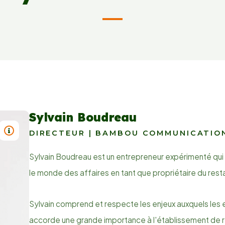
Sylvain Boudreau
TITRE : SYLVAIN BOUDREAU
DIRECTEUR | BAMBOU COMMUNICATION
Sylvain Boudreau est un entrepreneur expérimenté qui
le monde des affaires en tant que propriétaire du rest
Sylvain comprend et respecte les enjeux auxquels les e
accorde une grande importance à l'établissement de r