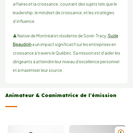
affaires et la croissance, couvrant des sujets tels que le
leadership, le mindset de croissance, et les stratégies
d’infl​​uence.
👤 Native de Montréal et résidente de Sorel-Tracy,
Suzie
Beaudoin
a un impact significatif sur les entreprises en
croissance à travers le Québec. Sa mission est d'aider les
dirigeants à atteindre leur niveau d'excellence personnel
et à maximiser leur ​​source.
Animateur & Coanimatrice de l'émission
TITRE