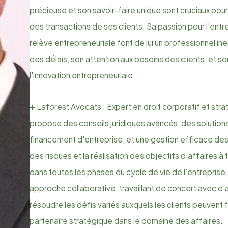
précieuse et son savoir-faire unique sont cruciaux pour
des transactions de ses clients. Sa passion pour l’ent
relève entrepreneuriale font de lui un professionnel i
des délais, son attention aux besoins des clients, et 
l'innovation entrepreneuriale.
➕ Laforest Avocats : Expert en droit corporatif et stra
propose des conseils juridiques avancés, des solutions
financement d'entreprise, et une gestion efficace des tr
des risques et la réalisation des objectifs d'affaires 
dans toutes les phases du cycle de vie de l'entrepris
approche collaborative, travaillant de concert avec d'
résoudre les défis variés auxquels les clients peuvent fa
partenaire stratégique dans le domaine des affaires.