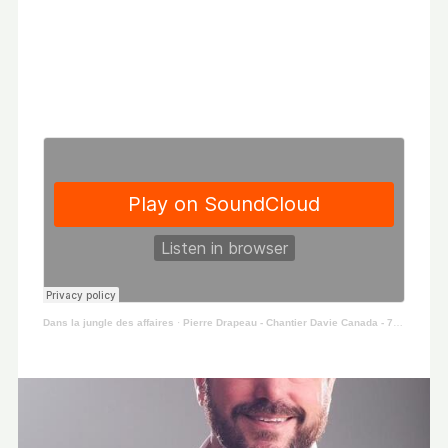
Dans la jungle des affaires
·
Pierre Drapeau - Chantier Davie Canada - 7 Décembre 2018