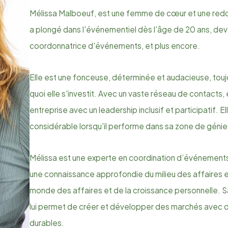
Mélissa Malboeuf, est une femme de cœur et une redou
a plongé dans l'événementiel dès l'âge de 20 ans, dev
coordonnatrice d'événements, et plus encore.
Elle est une fonceuse, déterminée et audacieuse, toujo
quoi elle s'investit. Avec un vaste réseau de contacts, 
entreprise avec un leadership inclusif et participatif. El
considérable lorsqu'il performe dans sa zone de génie
Mélissa est une experte en coordination d’événements, 
une connaissance approfondie du milieu des affaires e
monde des affaires et de la croissance personnelle. 
lui permet de créer et développer des marchés avec d
durables.