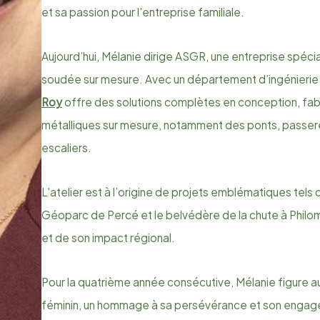
et sa passion pour l'entreprise familiale.
Aujourd’hui, Mélanie dirige ASGR, une entreprise spéci
soudée sur mesure. Avec un département d’ingénierie 
Roy
offre des solutions complètes en conception, fabri
métalliques sur mesure, notamment des ponts, passere
escaliers.
L'atelier est à l’origine de projets emblématiques tel
Géoparc de Percé et le belvédère de la chute à Philo
et de son impact régional.
Pour la quatrième année consécutive, Mélanie figure a
féminin, un hommage à sa persévérance et son engag