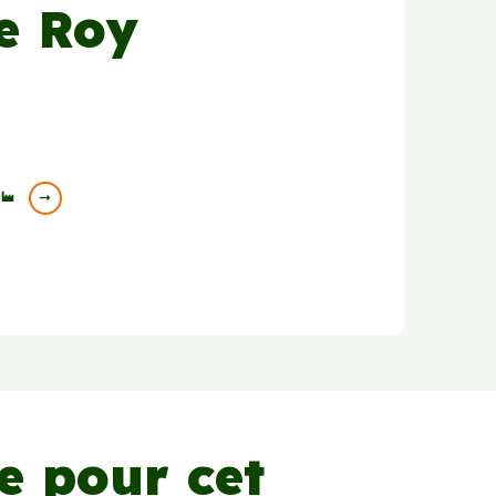
ie Roy
🏭
ce pour cet