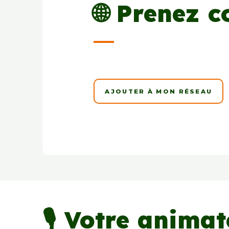
🌐 Prenez 
AJOUTER À MON RÉSEAU
🎙️ Votre anima