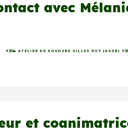
contact avec Mélan
👩🏻‍🏭 ATELIER DE SOUDURE GILLES ROY (ASGR) 👨🏻‍
teur et coanimatri