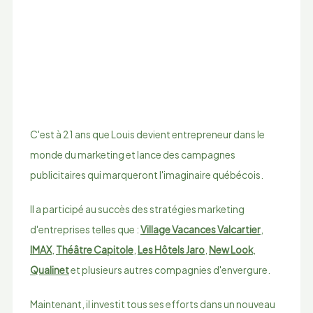
C'est à 21 ans que Louis devient entrepreneur dans le
monde du marketing et lance des campagnes
publicitaires qui marqueront l'imaginaire québécois.
Il a participé au succès des stratégies marketing
d'entreprises telles que :
Village Vacances Valcartier
,
IMAX
,
Théâtre Capitole
,
Les Hôtels Jaro
,
New Look
,
Qualinet
et plusieurs autres compagnies d'envergure.
Maintenant, il investit tous ses efforts dans un nouveau