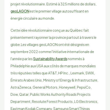
projet révolutionnaire. Estimé à 325 millions de dollars,
geoLAGON
est le premier village autosuffisant en
énergie circulaire au monde.
Cette idée révolutionnaire conçue au Québec fait
présentement rayonner la province partout à travers le
globe.Les villages geoLAGON ont été désignés en
septembre 2022 comme l'initiative internationale de
l'année par les
Sustainability Awards
nommés à
Philadelphie aux USA aux côtés de marques mondiales
très réputées telles que AT&T, HP Inc., Lexmark, SWIX,
Émirats Arabes Unis, Ministry of Energy & Infrastructure,
AstraZeneca, General Motors, Honeywell, PepsiCo,
Dow, Qatar, Public Works Authority Roads Projects
Department, Resolute Forest Products, LG Electronics,
Eastman Kodak Company, Samsung SmartThings