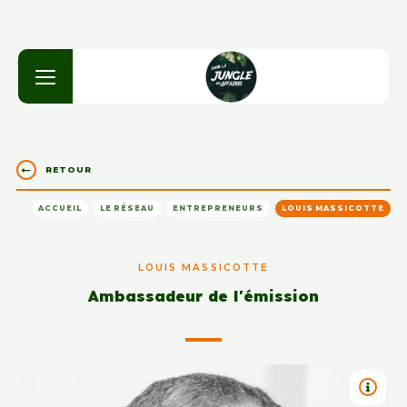
RETOUR
ACCUEIL
LE RÉSEAU
ENTREPRENEURS
LOUIS MASSICOTTE
LOUIS MASSICOTTE
Ambassadeur de l'émission
TITRE