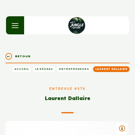
RETOUR
ACCUEIL
LE RÉSEAU
ENTREPRENEURS
LAURENT DALLAIRE
ENTREVUE #576
Laurent Dallaire
TITRE 