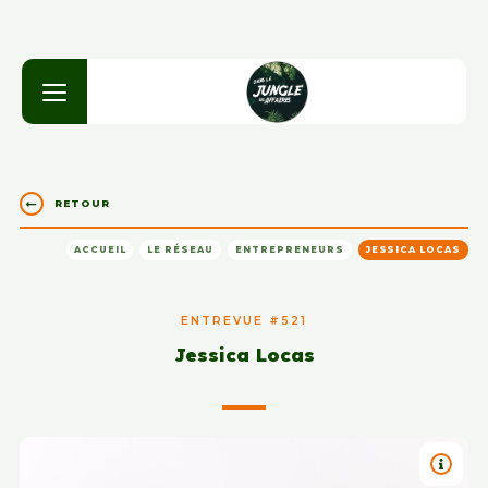
RETOUR
ACCUEIL
LE RÉSEAU
ENTREPRENEURS
JESSICA LOCAS
ENTREVUE #521
Jessica Locas
TITRE 