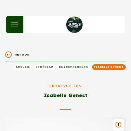
RETOUR
ACCUEIL
LE RÉSEAU
ENTREPRENEURS
ISABELLE GENEST
ENTREVUE 605
Isabelle Genest
TITRE 