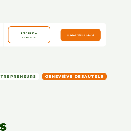
PARTICIPER À
NOUVELLE VERSION DLJDA 4.0
L'ÉMISSION
NTREPRENEURS
GENEVIÈVE DESAUTELS
s