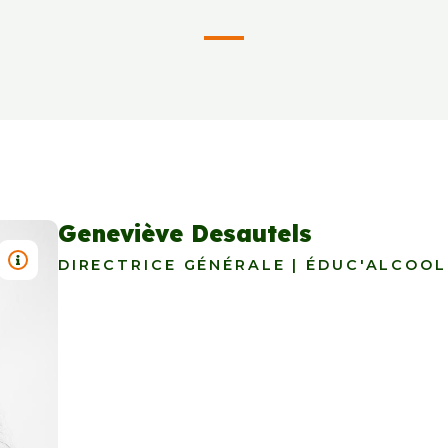
Geneviève Desautels
TITRE : GENEVIÈVE DESAUTELS
DIRECTRICE GÉNÉRALE | ÉDUC'ALCOOL