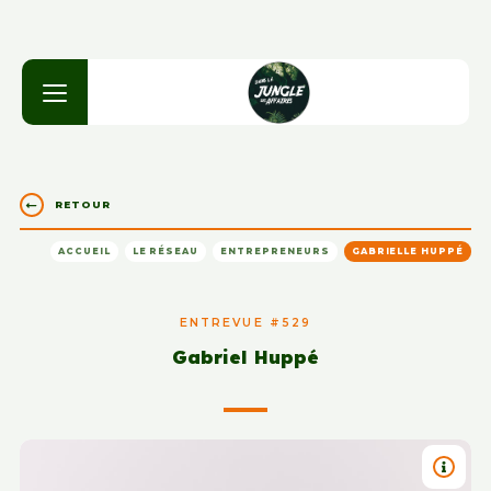
RETOUR
ACCUEIL
LE RÉSEAU
ENTREPRENEURS
GABRIELLE HUPPÉ
ENTREVUE #529
Gabriel Huppé
TITRE 