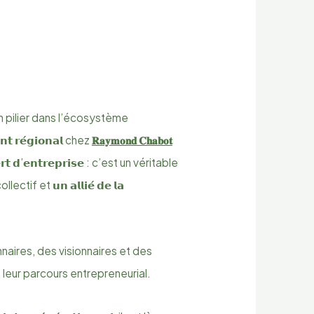
 pilier dans l’écosystème
𝘁 𝗿𝗲́𝗴𝗶𝗼𝗻𝗮𝗹 chez
𝐑𝐚𝐲𝐦𝐨𝐧𝐝 𝐂𝐡𝐚𝐛𝐨𝐭
𝘁 𝗱’𝗲𝗻𝘁𝗿𝗲𝗽𝗿𝗶𝘀𝗲 : c’est un véritable
et 𝘂𝗻 𝗮𝗹𝗹𝗶𝗲́ 𝗱𝗲 𝗹𝗮
onnaires, des visionnaires et des
 leur parcours entrepreneurial.