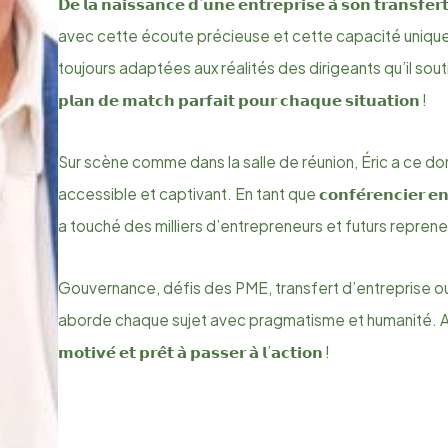
𝗗𝗲 𝗹𝗮 𝗻𝗮𝗶𝘀𝘀𝗮𝗻𝗰𝗲 𝗱’𝘂𝗻𝗲 𝗲𝗻𝘁𝗿𝗲𝗽𝗿𝗶𝘀𝗲 𝗮̀ 𝘀𝗼𝗻 𝘁𝗿𝗮𝗻𝘀𝗳𝗲𝗿𝘁
avec cette écoute précieuse et cette capacité unique à
toujours adaptées aux réalités des dirigeants qu’il soutie
𝗽𝗹𝗮𝗻 𝗱𝗲 𝗺𝗮𝘁𝗰𝗵 𝗽𝗮𝗿𝗳𝗮𝗶𝘁 𝗽𝗼𝘂𝗿 𝗰𝗵𝗮𝗾𝘂𝗲 𝘀𝗶𝘁𝘂𝗮𝘁𝗶𝗼𝗻 !
Sur scène comme dans la salle de réunion, Éric a ce do
accessible et captivant. En tant que 𝗰𝗼𝗻𝗳𝗲́𝗿𝗲𝗻𝗰𝗶𝗲𝗿 𝗲𝗻𝗴𝗮𝗴𝗲
a touché des milliers d’entrepreneurs et futurs repre
Gouvernance, défis des PME, transfert d’entreprise ou 
aborde chaque sujet avec pragmatisme et humanité. Avec
𝗺𝗼𝘁𝗶𝘃𝗲́ 𝗲𝘁 𝗽𝗿𝗲̂𝘁 𝗮̀ 𝗽𝗮𝘀𝘀𝗲𝗿 𝗮̀ 𝗹’𝗮𝗰𝘁𝗶𝗼𝗻 !