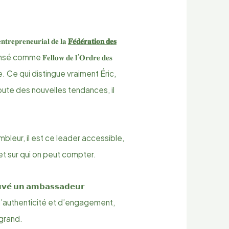
𝐩𝐫𝐞𝐧𝐞𝐮𝐫𝐢𝐚𝐥 𝐝𝐞 𝐥𝐚
𝐅𝐞́𝐝𝐞́𝐫𝐚𝐭𝐢𝐨𝐧 𝐝𝐞𝐬
e 𝐅𝐞𝐥𝐥𝐨𝐰 𝐝𝐞 𝐥’𝐎𝐫𝐝𝐫𝐞 𝐝𝐞𝐬
. Ce qui distingue vraiment Éric,
oute des nouvelles tendances, il
leur, il est ce leader accessible,
et sur qui on peut compter.
 𝘂𝗻 𝗮𝗺𝗯𝗮𝘀𝘀𝗮𝗱𝗲𝘂𝗿
se, d’authenticité et d’engagement,
 grand.