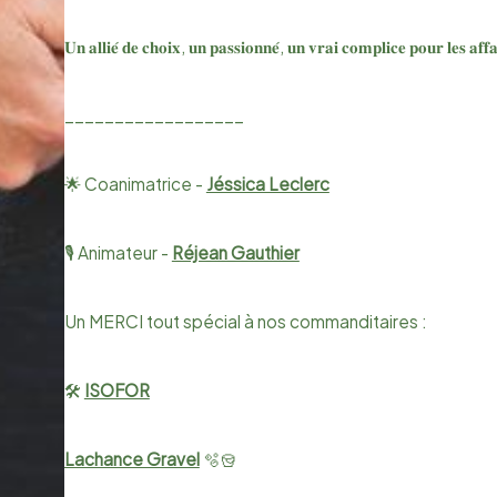
𝐔𝐧 𝐚𝐥𝐥𝐢𝐞́ 𝐝𝐞 𝐜𝐡𝐨𝐢𝐱, 𝐮𝐧 𝐩𝐚𝐬𝐬𝐢𝐨𝐧𝐧𝐞́, 𝐮𝐧 𝐯𝐫𝐚𝐢 𝐜𝐨𝐦𝐩𝐥𝐢𝐜𝐞 𝐩𝐨𝐮𝐫 𝐥𝐞𝐬 𝐚𝐟𝐟
__________________
🌟 Coanimatrice -
Jéssica Leclerc
🎙️ Animateur -
Réjean Gauthier
Un MERCI tout spécial à nos commanditaires :
​🛠️
ISOFOR
Lachance Gravel
🫧🪣