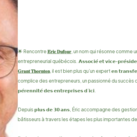
🌟 Rencontre
𝐄́𝐫𝐢𝐜 𝐃𝐮𝐟𝐨𝐮𝐫
, un nom qui résonne comme un
entrepreneurial québécois. 𝗔𝘀𝘀𝗼𝗰𝗶𝗲́ 𝗲𝘁 𝘃𝗶𝗰𝗲-𝗽𝗿𝗲́𝘀𝗶𝗱𝗲𝗻
𝐆𝐫𝐚𝐧𝐭 𝐓𝐡𝐨𝐫𝐧𝐭𝐨𝐧
, il est bien plus qu’un expert 𝗲𝗻 𝘁𝗿𝗮𝗻𝘀𝗳𝗲
complice des entrepreneurs, un passionné du succès collectif 
𝗽𝗲́𝗿𝗲𝗻𝗻𝗶𝘁𝗲́ 𝗱𝗲𝘀 𝗲𝗻𝘁𝗿𝗲𝗽𝗿𝗶𝘀𝗲𝘀 𝗱’𝗶𝗰𝗶.
Depuis 𝗽𝗹𝘂𝘀 𝗱𝗲 𝟯𝟬 𝗮𝗻𝘀, Éric accompagne des gesti
bâtisseurs à travers les étapes les plus importantes de