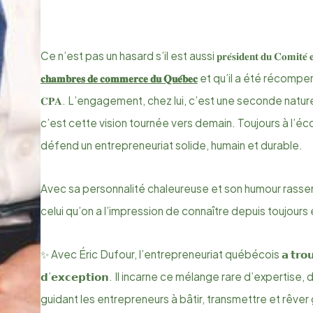
Ce n’est pas un hasard s’il est aussi 𝐩𝐫𝐞́𝐬𝐢𝐝𝐞𝐧𝐭 𝐝𝐮 𝐂𝐨𝐦𝐢𝐭𝐞́ 𝐞𝐧𝐭𝐫𝐞
𝐜𝐡𝐚𝐦𝐛𝐫𝐞𝐬 𝐝𝐞 𝐜𝐨𝐦𝐦𝐞𝐫𝐜𝐞 𝐝𝐮 𝐐𝐮𝐞́𝐛𝐞𝐜
et qu’il a été récompensé comm
𝐂𝐏𝐀. L’engagement, chez lui, c’est une seconde nature
c’est cette vision tournée vers demain. Toujours à l’éc
défend un entrepreneuriat solide, humain et durable.
Avec sa personnalité chaleureuse et son humour rassemb
celui qu’on a l’impression de connaître depuis toujours 
​✨ Avec Éric Dufour, l’entrepreneuriat québécois 𝗮 𝘁𝗿𝗼𝘂𝘃𝗲́
𝗱’𝗲𝘅𝗰𝗲𝗽𝘁𝗶𝗼𝗻. Il incarne ce mélange rare d’experti
guidant les entrepreneurs à bâtir, transmettre et rêver