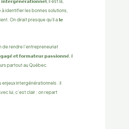
 𝗶𝗻𝘁𝗲𝗿𝗴𝗲́𝗻𝗲́𝗿𝗮𝘁𝗶𝗼𝗻𝗻𝗲𝗹, il est là,
 identifier les bonnes solutions,
nt. On dirait presque qu’il a 𝗹𝗲
n de rendre l’entrepreneuriat
́ 𝗲𝘁 𝗳𝗼𝗿𝗺𝗮𝘁𝗲𝘂𝗿 𝗽𝗮𝘀𝘀𝗶𝗼𝗻𝗻𝗲́, il
neurs partout au Québec.
enjeux intergénérationnels : il
 lui, c’est clair : on repart