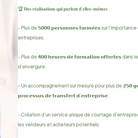
🏆 𝐃𝐞𝐬 𝐫𝐞́𝐚𝐥𝐢𝐬𝐚𝐭𝐢𝐨𝐧𝐬 𝐪𝐮𝐢 𝐩𝐚𝐫𝐥𝐞𝐧𝐭 𝐝’𝐞𝐥𝐥𝐞𝐬-𝐦𝐞̂𝐦𝐞𝐬
​- Plus de 𝟱𝟬𝟬𝟬 𝗽𝗲𝗿𝘀𝗼𝗻𝗻𝗲𝘀 𝗳𝗼𝗿𝗺𝗲́𝗲𝘀 sur l’impor
entreprises.
- Plus de 𝟰𝟬𝟬 𝗵𝗲𝘂𝗿𝗲𝘀 𝗱𝗲 𝗳𝗼𝗿𝗺𝗮𝘁𝗶𝗼𝗻 𝗼𝗳𝗳𝗲𝗿𝘁𝗲
d’envergure.
- Un accompagnement sur mesure pour plus de 𝟮𝟱𝟬 𝗴𝗲𝘀𝘁𝗶𝗼𝗻
𝗽𝗿𝗼𝗰𝗲𝘀𝘀𝘂𝘀 𝗱𝗲 𝘁𝗿𝗮𝗻𝘀𝗳𝗲𝗿𝘁 𝗱’𝗲𝗻𝘁𝗿𝗲𝗽𝗿𝗶𝘀𝗲.
- Création d’un service unique de courtage d’entreprise
les vendeurs et acheteurs potentiels.