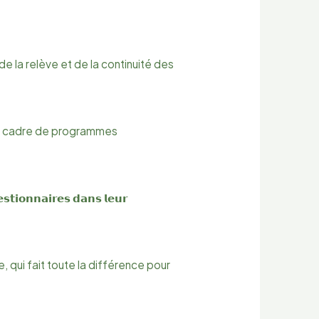
tance de la relève et de la continuité des
𝘀 dans le cadre de programmes
𝗻𝗮𝗶𝗿𝗲𝘀 𝗱𝗮𝗻𝘀 𝗹𝗲𝘂𝗿
, qui fait toute la différence pour