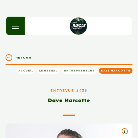
RETOUR
ACCUEIL
LE RÉSEAU
ENTREPRENEURS
DAVE MARCOTTE
ENTREVUE #436
Dave Marcotte
TITRE