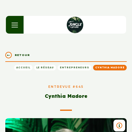
RETOUR
ACCUEIL
LE RÉSEAU
ENTREPRENEURS
CYNTHIA MADORE
ENTREVUE #645
Cynthia Madore
TITRE