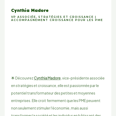
Cynthia Madore
VP ASSOCIÉE, STRATÉGIES ET CROISSANCE |
ACCOMPAGNEMENT CROISSANCE POUR LES PME
🌟 Découvrez
Cynthia Madore
, vice-présidente associée
en stratégies et croissance, elle est passionnée par le
potentiel transformateur des petites et moyennes
entreprises. Elle croit fermement que les PME peuvent
non seulement stimuler l'économie, mais aussi
transformer la société et les individus en bâtissant des