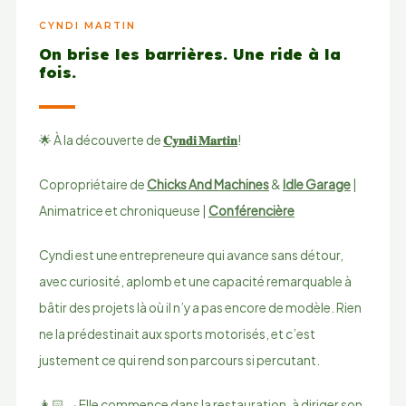
CYNDI MARTIN
On brise les barrières. Une ride à la
fois.
🌟 À la découverte de
𝐂𝐲𝐧𝐝𝐢 𝐌𝐚𝐫𝐭𝐢𝐧
!
Copropriétaire de
Chicks And Machines
&
Idle Garage
|
Animatrice et chroniqueuse |
Conférencière
Cyndi est une entrepreneure qui avance sans détour,
avec curiosité, aplomb et une capacité remarquable à
bâtir des projets là où il n’y a pas encore de modèle. Rien
ne la prédestinait aux sports motorisés, et c’est
justement ce qui rend son parcours si percutant.
👩🏻‍🍳 Elle commence dans la restauration, à diriger son