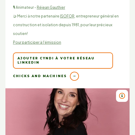
🎙️ Animateur -
Réjean Gauthier
🤝 Merci à notre partenaire
ISOFOR
, entrepreneur général en
construction et isolation depuis 1981, pour leur précieux
soutien!
Pour participer à l'émission
AJOUTER CYNDI À VOTRE RÉSEAU
LINKEDIN
CHICKS AND MACHINES
TITRE 