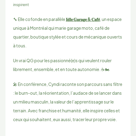
inspirent
🔧 Elle cofonde en parallèle
𝐈𝐝𝐥𝐞 𝐆𝐚𝐫𝐚𝐠𝐞 & 𝐂𝐚𝐟𝐞́
, un espace
unique à Montréal qui marie garage moto, café de
quartier, boutique stylée et cours de mécanique ouverts
à tous.
Un vrai QG pour les passionné(e)s qui veulent rouler
librement, ensemble, et en toute autonomie. ☕🏍️
🎤 En conférence, Cyndi raconte son parcours sans filtre
: le burn-out, la réorientation, l’audace de se lancer dans
un milieu masculin, la valeur de l’apprentissage sur le
terrain. Avec franchise et humanité, elle inspire celles et
ceux qui souhaitent, eux aussi, tracer leur propre voie.