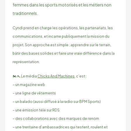
femmes dans les sports motorisés et les métiers non
traditionnels.
Cyndi prend en charge les opérations, les partenariats, les
communications, et incarne publiquement la mission du
projet. Son approche est simple : apprendre sur le terrain,
bâtir des bases solides et faire une vraie différence dans la
représentation.
🏍️ 👠 Le média
Chicks And Machines
, c’est :
– un magazine web
– une ligne de vêtements
– un balado (aussi diffusé à la radio sur BPM Sports)
– une émission télé sur RDS
– des collaborations avec des marques de renom
– une trentaine d’ambassadrices qui testent, roulent et