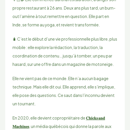
propre restaurant à 26 ans. Deux ans plus tard, un burn-
out l’amène à tout remettre en question. Elle part en
Inde, se forme au yoga, et revient transformée.
🧳 C’est le début d’une vie professionnelle plus libre, plus
mobile : elle explore la rédaction, la traduction, la
coordination de contenu… jusqu’à tomber, un peu par
hasard, sur une offre dans un magazine de motoneige.
Elle ne vient pas de ce monde. Elle n’a aucun bagage
technique. Mais elle dit oui. Elle apprend, elle s’implique,
elle pose des questions. Ce saut dans l’inconnu devient
un tournant.
En 2020, elle devient copropriétaire de
𝐂𝐡𝐢𝐜𝐤𝐬 𝐚𝐧𝐝
𝐌𝐚𝐜𝐡𝐢𝐧𝐞𝐬
, un média québécois qui donne la parole aux