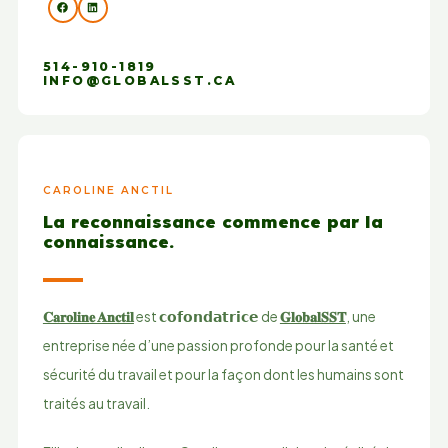
514-910-1819
INFO@GLOBALSST.CA
CAROLINE ANCTIL
La reconnaissance commence par la
connaissance.
𝐂𝐚𝐫𝐨𝐥𝐢𝐧𝐞 𝐀𝐧𝐜𝐭𝐢𝐥
est 𝗰𝗼𝗳𝗼𝗻𝗱𝗮𝘁𝗿𝗶𝗰𝗲 de
𝐆𝐥𝐨𝐛𝐚𝐥𝐒𝐒𝐓
, une
entreprise née d’une passion profonde pour la santé et
sécurité du travail et pour la façon dont les humains sont
traités au travail.