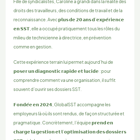
Fille de syndicalistes, Caroline a grandi dans la réalité des
droits des travailleurs, des conditions de travail et de la
reconnaissance. Avec 𝗽𝗹𝘂𝘀 𝗱𝗲 𝟮𝟬 𝗮𝗻𝘀 𝗱’𝗲𝘅𝗽𝗲́𝗿𝗶𝗲𝗻𝗰𝗲
𝗲𝗻 𝗦𝗦𝗧, elle a occupé pratiquement tous les rôles du
milieu de technicienne à directrice, en prévention
comme en gestion.
Cette expérience terrain lui permet aujourd’hui de
𝗽𝗼𝘀𝗲𝗿 𝘂𝗻 𝗱𝗶𝗮𝗴𝗻𝗼𝘀𝘁𝗶𝗰 𝗿𝗮𝗽𝗶𝗱𝗲 𝗲𝘁 𝗹𝘂𝗰𝗶𝗱𝗲 : pour
comprendre comment va une organisation, il suffit
souvent d’ouvrir ses dossiers SST.
𝗙𝗼𝗻𝗱𝗲́𝗲 𝗲𝗻 𝟮𝟬𝟮𝟰, GlobalSST accompagne les
employeurs là où ils sont rendus, de façon structurée et
pragmatique. Concrètement, l’équipe 𝗽𝗿𝗲𝗻𝗱 𝗲𝗻
𝗰𝗵𝗮𝗿𝗴𝗲 𝗹𝗮 𝗴𝗲𝘀𝘁𝗶𝗼𝗻 𝗲𝘁 𝗹’𝗼𝗽𝘁𝗶𝗺𝗶𝘀𝗮𝘁𝗶𝗼𝗻 𝗱𝗲𝘀 𝗱𝗼𝘀𝘀𝗶𝗲𝗿𝘀