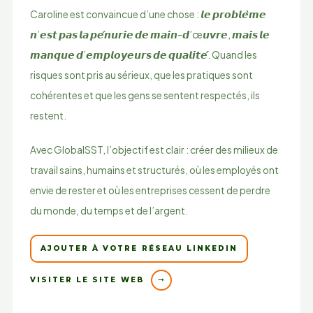
Caroline est convaincue d’une chose : 𝙡𝙚 𝙥𝙧𝙤𝙗𝙡𝙚̀𝙢𝙚
𝙣’𝙚𝙨𝙩 𝙥𝙖𝙨 𝙡𝙖 𝙥𝙚́𝙣𝙪𝙧𝙞𝙚 𝙙𝙚 𝙢𝙖𝙞𝙣-𝙙’œ𝙪𝙫𝙧𝙚, 𝙢𝙖𝙞𝙨 𝙡𝙚
𝙢𝙖𝙣𝙦𝙪𝙚 𝙙’𝙚𝙢𝙥𝙡𝙤𝙮𝙚𝙪𝙧𝙨 𝙙𝙚 𝙦𝙪𝙖𝙡𝙞𝙩𝙚́. Quand les
risques sont pris au sérieux, que les pratiques sont
cohérentes et que les gens se sentent respectés, ils
restent.
Avec GlobalSST, l’objectif est clair : créer des milieux de
travail sains, humains et structurés, où les employés ont
envie de rester et où les entreprises cessent de perdre
du monde, du temps et de l’argent.
AJOUTER À VOTRE RÉSEAU LINKEDIN
VISITER LE SITE WEB