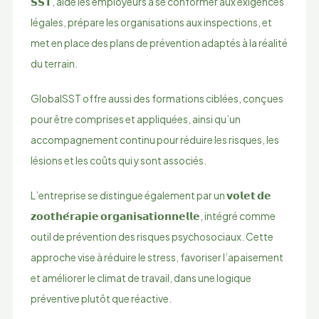
𝗦𝗦𝗧, aide les employeurs à se conformer aux exigences
légales, prépare les organisations aux inspections, et
met en place des plans de prévention adaptés à la réalité
du terrain.
GlobalSST offre aussi des formations ciblées, conçues
pour être comprises et appliquées, ainsi qu’un
accompagnement continu pour réduire les risques, les
lésions et les coûts qui y sont associés.
L’entreprise se distingue également par un 𝘃𝗼𝗹𝗲𝘁 𝗱𝗲
𝘇𝗼𝗼𝘁𝗵𝗲́𝗿𝗮𝗽𝗶𝗲 𝗼𝗿𝗴𝗮𝗻𝗶𝘀𝗮𝘁𝗶𝗼𝗻𝗻𝗲𝗹𝗹𝗲, intégré comme
outil de prévention des risques psychosociaux. Cette
approche vise à réduire le stress, favoriser l’apaisement
et améliorer le climat de travail, dans une logique
préventive plutôt que réactive.