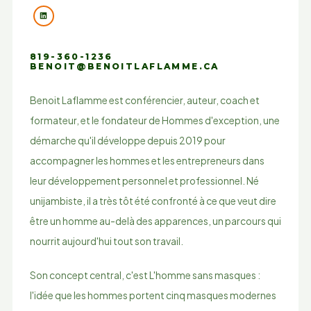
819-360-1236
BENOIT@BENOITLAFLAMME.CA
Benoit Laflamme est conférencier, auteur, coach et
formateur, et le fondateur de Hommes d'exception, une
démarche qu'il développe depuis 2019 pour
accompagner les hommes et les entrepreneurs dans
leur développement personnel et professionnel. Né
unijambiste, il a très tôt été confronté à ce que veut dire
être un homme au-delà des apparences, un parcours qui
nourrit aujourd'hui tout son travail.
Son concept central, c'est L'homme sans masques :
l'idée que les hommes portent cinq masques modernes