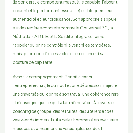
(le bon gars, le compétent masqué, le capable, l'absent
présent et le performant essoufflé) qui bloquent leur
authenticité et leur croissance. Son approche s'appuie
sur des repères concrets comme le Gouvernail 3C, la
Méthode P.A.R.L.E. et la Solidité Intégrale. Il aime
rappeler qu'on ne contrôle ni le vent ni les tempêtes,
mais qu'on contrôle ses voiles et qu'on choisit sa
posture de capitaine.
Avant l'accompagnement, Benoit a connu
l'entrepreneuriat, le burnout et une dépression majeure,
une traversée qui donne à son travail une cohérence rare
: il n'enseigne que ce qu'il a lui-même vécu. À travers du
coaching de groupe, des retraites, des ateliers et des
week-ends immersifs, il aide les hommes à enlever leurs
masques et à incarner une version plus solide et