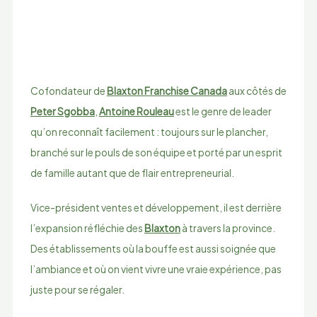
Cofondateur de
Blaxton Franchise Canada
aux côtés de
Peter Sgobba
,
Antoine Rouleau
est le genre de leader
qu’on reconnaît facilement : toujours sur le plancher,
branché sur le pouls de son équipe et porté par un esprit
de famille autant que de flair entrepreneurial.
Vice-président ventes et développement, il est derrière
l’expansion réfléchie des
Blaxton
à travers la province.
Des établissements où la bouffe est aussi soignée que
l’ambiance et où on vient vivre une vraie expérience, pas
juste pour se régaler.