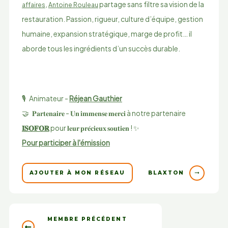
,
partage sans filtre sa vision de la
affaires
Antoine Rouleau
restauration. Passion, rigueur, culture d’équipe, gestion
humaine, expansion stratégique, marge de profit… il
aborde tous les ingrédients d’un succès durable.
🎙️ Animateur -
Réjean Gauthier
🤝 𝐏𝐚𝐫𝐭𝐞𝐧𝐚𝐢𝐫𝐞 - 𝐔𝐧 𝐢𝐦𝐦𝐞𝐧𝐬𝐞 𝐦𝐞𝐫𝐜𝐢 à notre partenaire
𝐈𝐒𝐎𝐅𝐎𝐑
pour 𝐥𝐞𝐮𝐫 𝐩𝐫𝐞́𝐜𝐢𝐞𝐮𝐱 𝐬𝐨𝐮𝐭𝐢𝐞𝐧 ! ✨
Pour participer à l'émission
BLAXTON
AJOUTER À MON RÉSEAU
MEMBRE PRÉCÉDENT