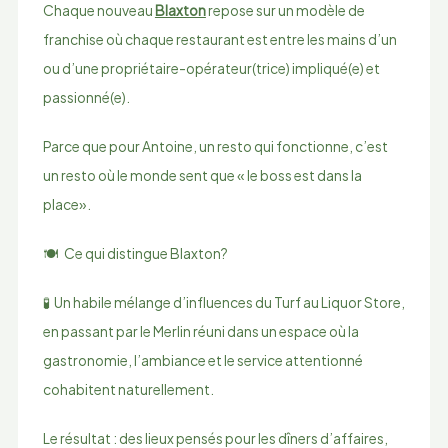
Chaque nouveau
Blaxton
repose sur un modèle de
franchise où chaque restaurant est entre les mains d’un
ou d’une propriétaire-opérateur(trice) impliqué(e) et
passionné(e).
Parce que pour Antoine, un resto qui fonctionne, c’est
un resto où le monde sent que « le boss est dans la
place».
🍽️ Ce qui distingue Blaxton?
🧪 Un habile mélange d’influences du Turf au Liquor Store,
en passant par le Merlin réuni dans un espace où la
gastronomie, l’ambiance et le service attentionné
cohabitent naturellement.
Le résultat : des lieux pensés pour les dîners d’affaires,