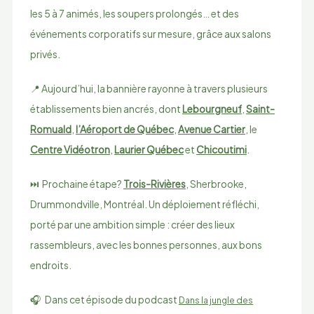
les 5 à 7 animés, les soupers prolongés… et des
événements corporatifs sur mesure, grâce aux salons
privés.
📍 Aujourd’hui, la bannière rayonne à travers plusieurs
établissements bien ancrés, dont
Lebourgneuf
,
Saint-
Romuald
,
l’Aéroport de Québec
,
Avenue Cartier
, le
Centre Vidéotron
,
Laurier Québec
et
Chicoutimi
.
⏭️ Prochaine étape?
Trois-Rivières
, Sherbrooke,
Drummondville, Montréal. Un déploiement réfléchi,
porté par une ambition simple : créer des lieux
rassembleurs, avec les bonnes personnes, aux bons
endroits.
🎧 Dans cet épisode du podcast
Dans la jungle des