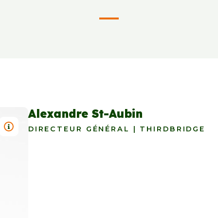
Alexandre St-Aubin
TITRE : 600E ENTREVUE - ALEXANDRE ST-AUBIN, DI
DIRECTEUR GÉNÉRAL | THIRDBRIDGE